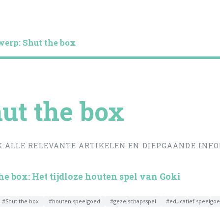
erp: Shut the box
ut the box
K ALLE RELEVANTE ARTIKELEN EN DIEPGAANDE INFO
he box: Het tijdloze houten spel van Goki
#Shut the box
#houten speelgoed
#gezelschapsspel
#educatief speelgo