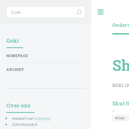
Toggle
Onderw
Goki
HOMEPAGE
Sh
ARCHIEF
BEKIJ
Shut t
Over ons
...
#Goki
Initiatief van
estart.be
Schoolstraat 6