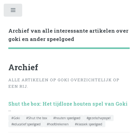
Toggle
Archief van alle interessante artikelen over
goki en ander speelgoed
Archief
ALLE ARTIKELEN OP GOKI OVERZICHTELIJK OP
EEN RIJ.
Shut the box: Het tijdloze houten spel van Goki
...
#Goki
#Shut the box
#houten speelgoed
#gezelschapsspel
#educatief speelgoed
#hoofdrekenen
#klassiek speelgoed